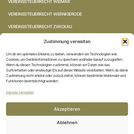
VEREINSSTEUERRECHT WEIMAR
VEREINSSTEUERRECHT WERNIGERODE
VEREINSSTEUERRECHT ZWICKAU
VEREINSSTEUERRECHT CHEMNITZ
Zustimmung verwalten
VEREINSSTEUERRECHT DRESDEN
Um dir ein optimales Erlebnis zu bieten, verwenden wir Technologien wie
Cookies, um Geräteinformationen zu speichern und/oder darauf zuzugreifen.
VEREINSSTEUERRECHT COTTBUS
Wenn du diesen Technologien zustimmst, können wir Daten wie das
Surfverhalten oder eindeutige IDs auf dieser Website verarbeiten. Wenn du deine
Zustimmung nicht erteilst oder zurückziehst, können bestimmte Merkmale und
VEREINSSTEUERRECHT IN BRAUNSCHWEIG
Funktionen beeinträchtigt werden.
VEREINSSTEUERRECHT HILDESHEIM
Dienste verwalten
STARTSEITE
Akzeptieren
IMPRESSUM
Ablehnen
DATENSCHUTZERKLÄRUNG