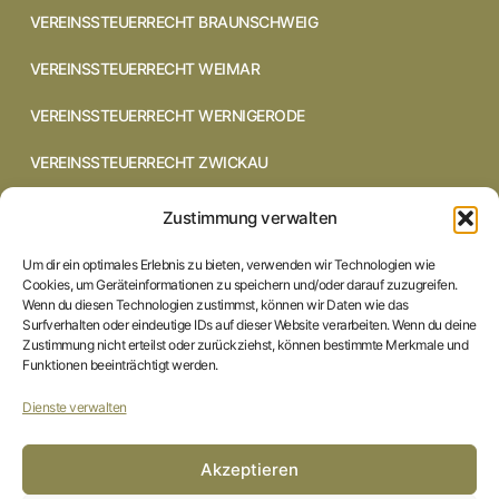
VEREINSSTEUERRECHT BRAUNSCHWEIG
VEREINSSTEUERRECHT WEIMAR
VEREINSSTEUERRECHT WERNIGERODE
VEREINSSTEUERRECHT ZWICKAU
VEREINSSTEUERRECHT CHEMNITZ
Zustimmung verwalten
VEREINSSTEUERRECHT DRESDEN
Um dir ein optimales Erlebnis zu bieten, verwenden wir Technologien wie
Cookies, um Geräteinformationen zu speichern und/oder darauf zuzugreifen.
VEREINSSTEUERRECHT COTTBUS
Wenn du diesen Technologien zustimmst, können wir Daten wie das
Surfverhalten oder eindeutige IDs auf dieser Website verarbeiten. Wenn du deine
Zustimmung nicht erteilst oder zurückziehst, können bestimmte Merkmale und
VEREINSSTEUERRECHT IN BRAUNSCHWEIG
Funktionen beeinträchtigt werden.
VEREINSSTEUERRECHT HILDESHEIM
Dienste verwalten
STARTSEITE
Akzeptieren
IMPRESSUM