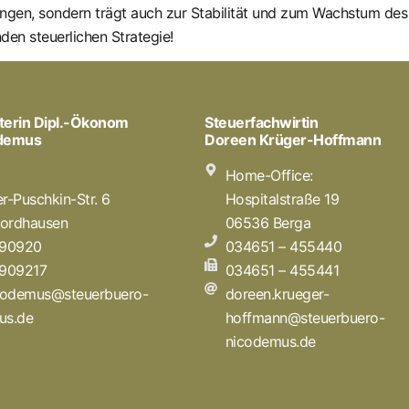
ngen, sondern trägt auch zur Stabilität und zum Wachstum des V
en steuerlichen Strategie!
terin Dipl.-Ökonom
Steuerfachwirtin
odemus
Doreen Krüger-Hoffmann
t
Home-Office:
r-Puschkin-Str. 6
Hospitalstraße 19
ordhausen
06536 Berga
 90920
034651 – 455440
 909217
034651 – 455441
icodemus@steuerbuero-
doreen.krueger-
us.de
hoffmann@steuerbuero-
nicodemus.de