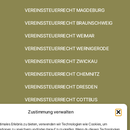
VEREINSSTEUERRECHT MAGDEBURG
VEREINSSTEUERRECHT BRAUNSCHWEIG
VEREINSSTEUERRECHT WEIMAR
VEREINSSTEUERRECHT WERNIGERODE
VEREINSSTEUERRECHT ZWICKAU
VEREINSSTEUERRECHT CHEMNITZ
VEREINSSTEUERRECHT DRESDEN
VEREINSSTEUERRECHT COTTBUS
Zustimmung verwalten
VEREINSSTEUERRECHT IN
BRAUNSCHWEIG
ptimales Erlebnis zu bieten, verwenden wir Technologien wie Cookies, um
VEREINSSTEUERRECHT HILDESHEIM
ationen zu speichern und/oder darauf zuzugreifen. Wenn du diesen Technologien