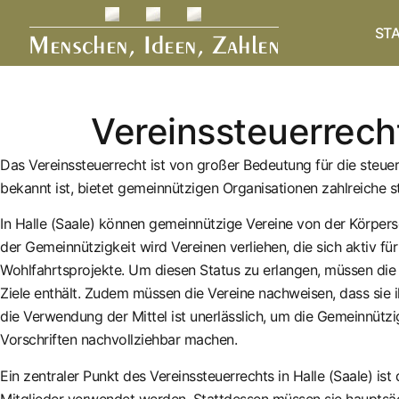
Inhalt
springen
STA
Vereinssteuerrecht
Das Vereinssteuerrecht ist von großer Bedeutung für die steuerl
bekannt ist, bietet gemeinnützigen Organisationen zahlreiche ste
In Halle (Saale) können gemeinnützige Vereine von der Körper
der Gemeinnützigkeit wird Vereinen verliehen, die sich aktiv 
Wohlfahrtsprojekte. Um diesen Status zu erlangen, müssen die V
Ziele enthält. Zudem müssen die Vereine nachweisen, dass sie
die Verwendung der Mittel ist unerlässlich, um die Gemeinnütz
Vorschriften nachvollziehbar machen.
Ein zentraler Punkt des Vereinssteuerrechts in Halle (Saale) is
Mitglieder verwendet werden. Stattdessen müssen sie hauptsächl