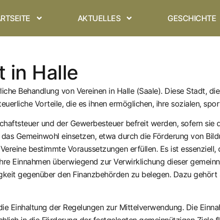
RTSEITE
AKTUELLES
GESCHICHTE
 in Halle
iche Behandlung von Vereinen in Halle (Saale). Diese Stadt, die 
uerliche Vorteile, die es ihnen ermöglichen, ihre sozialen, sport
schaftsteuer und der Gewerbesteuer befreit werden, sofern sie
für das Gemeinwohl einsetzen, etwa durch die Förderung von Bi
ereine bestimmte Voraussetzungen erfüllen. Es ist essenziell, 
 ihre Einnahmen überwiegend zur Verwirklichung dieser gemein
igkeit gegenüber den Finanzbehörden zu belegen. Dazu gehört au
t die Einhaltung der Regelungen zur Mittelverwendung. Die Einna
ich in die Förderung der festgelegten gemeinnützigen Ziele fli