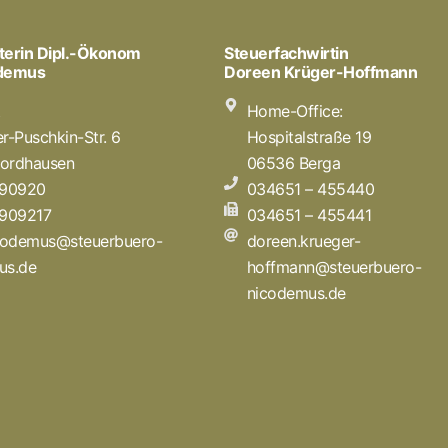
terin Dipl.-Ökonom
Steuerfachwirtin
odemus
Doreen Krüger-Hoffmann
t
Home-Office:
r-Puschkin-Str. 6
Hospitalstraße 19
ordhausen
06536 Berga
 90920
034651 – 455440
 909217
034651 – 455441
icodemus@steuerbuero-
doreen.krueger-
us.de
hoffmann@steuerbuero-
nicodemus.de