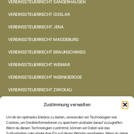
VEREINSSTEUERRECHT SANGERHAUSEN
VEREINSSTEUERRECHT GOSLAR
VEREINSSTEUERRECHT JENA
VEREINSSTEUERRECHT MAGDEBURG
VEREINSSTEUERRECHT BRAUNSCHWEIG
VEREINSSTEUERRECHT WEIMAR
VEREINSSTEUERRECHT WERNIGERODE
VEREINSSTEUERRECHT ZWICKAU
VEREINSSTEUERRECHT CHEMNITZ
Zustimmung verwalten
VEREINSSTEUERRECHT DRESDEN
Um dir ein optimales Erlebnis zu bieten, verwenden wir Technologien wie
Cookies, um Geräteinformationen zu speichern und/oder darauf zuzugreifen.
VEREINSSTEUERRECHT COTTBUS
Wenn du diesen Technologien zustimmst, können wir Daten wie das
Surfverhalten oder eindeutige IDs auf dieser Website verarbeiten. Wenn du deine