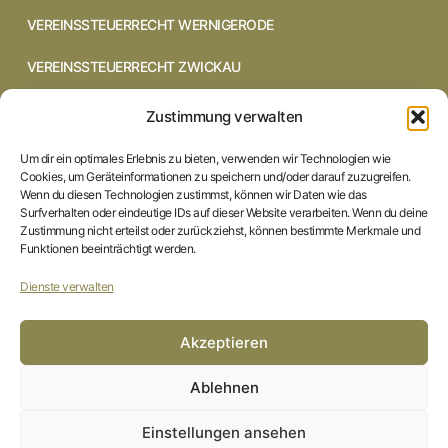
VEREINSSTEUERRECHT WERNIGERODE
VEREINSSTEUERRECHT ZWICKAU
VEREINSSTEUERRECHT CHEMNITZ
Zustimmung verwalten
VEREINSSTEUERRECHT DRESDEN
Um dir ein optimales Erlebnis zu bieten, verwenden wir Technologien wie
Cookies, um Geräteinformationen zu speichern und/oder darauf zuzugreifen.
VEREINSSTEUERRECHT COTTBUS
Wenn du diesen Technologien zustimmst, können wir Daten wie das
Surfverhalten oder eindeutige IDs auf dieser Website verarbeiten. Wenn du deine
Zustimmung nicht erteilst oder zurückziehst, können bestimmte Merkmale und
VEREINSSTEUERRECHT IN BRAUNSCHWEIG
Funktionen beeinträchtigt werden.
VEREINSSTEUERRECHT HILDESHEIM
Dienste verwalten
STARTSEITE
Akzeptieren
IMPRESSUM
Ablehnen
DATENSCHUTZERKLÄRUNG
Einstellungen ansehen
COOKIE-RICHTLINIE (EU)