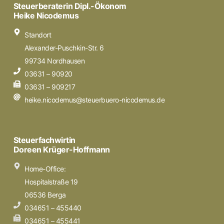
Steuerberaterin Dipl.-Ökonom
Heike Nicodemus
Standort
Alexander-Puschkin-Str. 6
99734 Nordhausen
03631 – 90920
03631 – 909217
heike.nicodemus@steuerbuero-nicodemus.de
Steuerfachwirtin
Doreen Krüger-Hoffmann
Home-Office:
Hospitalstraße 19
06536 Berga
034651 – 455440
034651 – 455441