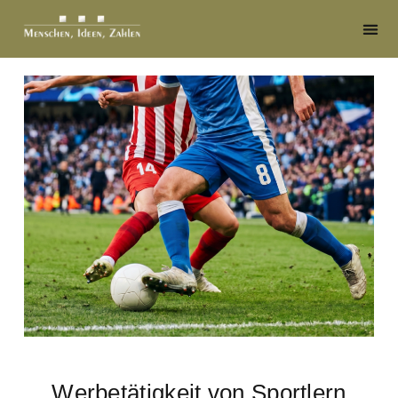
Werbetätigkeit von Sportlern