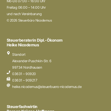
Mo-Do 07:00 – 16:00 Uhr
Freitag 06:00 – 14:00 Uhr
und nach Vereinbarung
© 2026 Steuerbüro Nicodemus
Steuerberaterin Dipl.-Ökonom
Heike Nicodemus
Standort
Alexander-Puschkin-Str. 6
99734 Nordhausen
03631 – 90920
03631 – 909217
heike.nicodemus@steuerbuero-nicodemus.de
Steuerfachwirtin