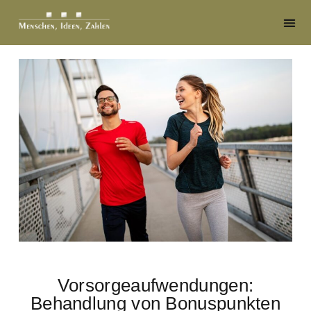
Vorsorgeaufwendungen:
Behandlung von Bonuspunkten