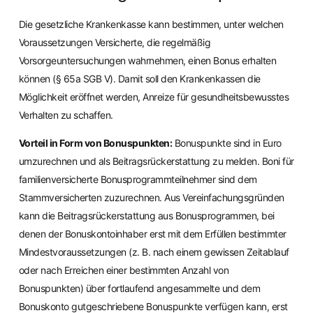
Die gesetzliche Krankenkasse kann bestimmen, unter welchen
Voraussetzungen Versicherte, die regelmäßig
Vorsorgeuntersuchungen wahrnehmen, einen Bonus erhalten
können (§ 65a SGB V). Damit soll den Krankenkassen die
Möglichkeit eröffnet werden, Anreize für gesundheitsbewusstes
Verhalten zu schaffen.
Vorteil in Form von Bonuspunkten:
Bonuspunkte sind in Euro
umzurechnen und als Beitragsrückerstattung zu melden. Boni für
familienversicherte Bonusprogrammteilnehmer sind dem
Stammversicherten zuzurechnen. Aus Vereinfachungsgründen
kann die Beitragsrückerstattung aus Bonusprogrammen, bei
denen der Bonuskontoinhaber erst mit dem Erfüllen bestimmter
Mindestvoraussetzungen (z. B. nach einem gewissen Zeitablauf
oder nach Erreichen einer bestimmten Anzahl von
Bonuspunkten) über fortlaufend angesammelte und dem
Bonuskonto gutgeschriebene Bonuspunkte verfügen kann, erst