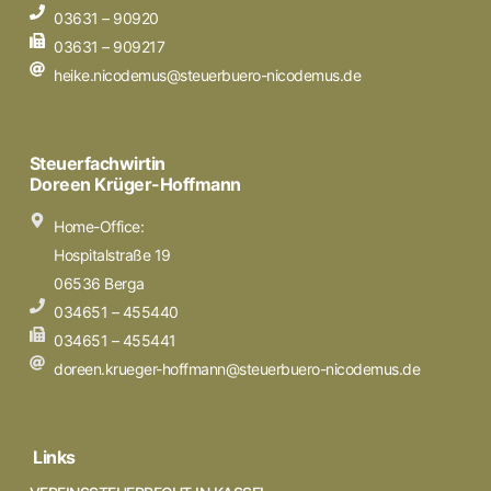
03631 – 90920
03631 – 909217
heike.nicodemus@steuerbuero-nicodemus.de
Steuerfachwirtin
Doreen Krüger-Hoffmann
Home-Office:
Hospitalstraße 19
06536 Berga
034651 – 455440
034651 – 455441
doreen.krueger-hoffmann@steuerbuero-nicodemus.de
Links