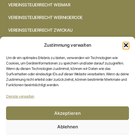
VEREINSSTEUERRECHT WEIMAR
VEREINSSTEUERRECHT WERNIGERODE
VEREINSSTEUERRECHT ZWICKAU
VEREINSSTEUERRECHT CHEMNITZ
Zustimmung verwalten
VEREINSSTEUERRECHT DRESDEN
Um dir ein optimales Erlebnis zu bieten, verwenden wir Technologien wie
Cookies, um Geräteinformationen zu speichern und/oder darauf zuzugreifen.
VEREINSSTEUERRECHT COTTBUS
Wenn du diesen Technologien zustimmst, können wir Daten wie das
Surfverhalten oder eindeutige IDs auf dieser Website verarbeiten. Wenn du deine
Zustimmung nicht erteilst oder zurückziehst, können bestimmte Merkmale und
VEREINSSTEUERRECHT IN BRAUNSCHWEIG
Funktionen beeinträchtigt werden.
VEREINSSTEUERRECHT HILDESHEIM
Dienste verwalten
STARTSEITE
Akzeptieren
IMPRESSUM
Ablehnen
DATENSCHUTZERKLÄRUNG