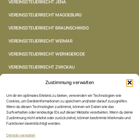
VEREINSSTEUERRECHT JENA
VEREINSSTEUERRECHT MAGDEBURG
VEREINSSTEUERRECHT BRAUNSCHWEIG
VEREINSSTEUERRECHT WEIMAR
VEREINSSTEUERRECHT WERNIGERODE
VEREINSSTEUERRECHT ZWICKAU
VEREINSSTEUERRECHT CHEMNITZ
Zustimmung verwalten
VEREINSSTEUERRECHT DRESDEN
Um dir ein optimales Erlebnis zu bieten, verwenden wir Technologien wie
Cookies, um Geräteinformationen zu speichern und/oder darauf zuzugreifen.
VEREINSSTEUERRECHT COTTBUS
Wenn du diesen Technologien zustimmst, können wir Daten wie das
Surfverhalten oder eindeutige IDs auf dieser Website verarbeiten. Wenn du deine
Zustimmung nicht erteilst oder zurückziehst, können bestimmte Merkmale und
VEREINSSTEUERRECHT IN BRAUNSCHWEIG
Funktionen beeinträchtigt werden.
VEREINSSTEUERRECHT HILDESHEIM
Dienste verwalten