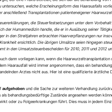
u untersuchen, welche Erscheinungsform des Haarausfalls vorlie
r anschließend Transplantationen patienteneigener Haarwurzel
euererklärungen, die Steuerfestsetzungen unter dem Vorbehalt
ich der Humanmedizin handle, die er in Ausübung seiner Tätigke
 in den Streitjahren erbrachten Haarverpflanzungen nur insoweit
Krankheit ersichtlich. Die übrigen Umsätze seien hingegen steuer
amt in den Umsatzsteuerbescheiden für 2010, 2011 und 2012 u
auch dann vorliegen kann, wenn die Haarwurzeltransplantation 
endem Haarausfall wird immer angenommen, dass ein behandlungs
ndelnden Arztes nicht aus. Hier ist eine qualifizierte ärztlich
rf
aufgehoben
und die Sache zur weiteren Verhandlung zurückv
s als behandlungsbedürftige Zustände angesehen werden könne
wirkt oder zu Folgeerkrankungen führt. Dies muss in jedem Einze