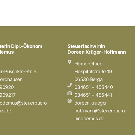
terin Dipl.-Ökonom
Steuerfachwirtin
odemus
Doreen Krüger-Hoffmann
t
Home-Office:
r-Puschkin-Str. 6
Hospitalstraße 19
ordhausen
06536 Berga
 90920
034651 – 455440
 909217
034651 – 455441
icodemus@steuerbuero-
doreen.krueger-
us.de
hoffmann@steuerbuero-
nicodemus.de