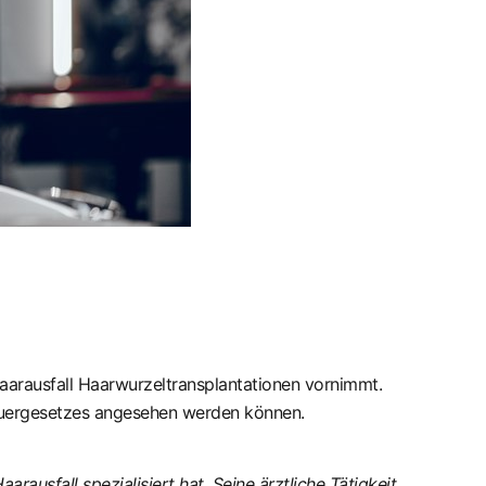
Haarausfall Haarwurzeltransplantationen vornimmt.
euergesetzes angesehen werden können.
arausfall spezialisiert hat. Seine ärztliche Tätigkeit