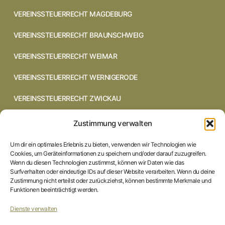
VEREINSSTEUERRECHT MAGDEBURG
VEREINSSTEUERRECHT BRAUNSCHWEIG
VEREINSSTEUERRECHT WEIMAR
VEREINSSTEUERRECHT WERNIGERODE
VEREINSSTEUERRECHT ZWICKAU
VEREINSSTEUERRECHT CHEMNITZ
Zustimmung verwalten
VEREINSSTEUERRECHT DRESDEN
Um dir ein optimales Erlebnis zu bieten, verwenden wir Technologien wie
Cookies, um Geräteinformationen zu speichern und/oder darauf zuzugreifen.
VEREINSSTEUERRECHT COTTBUS
Wenn du diesen Technologien zustimmst, können wir Daten wie das
Surfverhalten oder eindeutige IDs auf dieser Website verarbeiten. Wenn du deine
Zustimmung nicht erteilst oder zurückziehst, können bestimmte Merkmale und
VEREINSSTEUERRECHT IN BRAUNSCHWEIG
Funktionen beeinträchtigt werden.
VEREINSSTEUERRECHT HILDESHEIM
Dienste verwalten
STARTSEITE