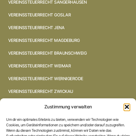
VEREINSSTEUERRECHT SANGERHAUSEN
VEREINSSTEUERRECHT GOSLAR
VEREINSSTEUERRECHT JENA
VEREINSSTEUERRECHT MAGDEBURG
VEREINSSTEUERRECHT BRAUNSCHWEIG
VEREINSSTEUERRECHT WEIMAR
VEREINSSTEUERRECHT WERNIGERODE
VEREINSSTEUERRECHT ZWICKAU
VEREINSSTEUERRECHT CHEMNITZ
Zustimmung verwalten
VEREINSSTEUERRECHT DRESDEN
Um dir ein optimales Erlebnis zu bieten, verwenden wir Technologien wie
Cookies, um Geräteinformationen zu speichern und/oder darauf zuzugreifen.
VEREINSSTEUERRECHT COTTBUS
Wenn du diesen Technologien zustimmst, können wir Daten wie das
Surfverhalten oder eindeutige IDs auf dieser Website verarbeiten. Wenn du deine