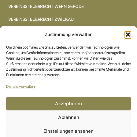
VEREINSSTEUERRECHT WERNIGERODE
VEREINSSTEUERRECHT ZWICKAU
VEREINSSTEUERRECHT CHEMNITZ
Zustimmung verwalten
VEREINSSTEUERRECHT DRESDEN
Um dir ein optimales Erlebnis zu bieten, verwenden wir Technologien wie
Cookies, um Geräteinformationen zu speichern und/oder darauf zuzugreifen.
VEREINSSTEUERRECHT COTTBUS
Wenn du diesen Technologien zustimmst, können wir Daten wie das
Surfverhalten oder eindeutige IDs auf dieser Website verarbeiten. Wenn du deine
Zustimmung nicht erteilst oder zurückziehst, können bestimmte Merkmale und
VEREINSSTEUERRECHT IN BRAUNSCHWEIG
Funktionen beeinträchtigt werden.
VEREINSSTEUERRECHT HILDESHEIM
Dienste verwalten
STARTSEITE
Akzeptieren
IMPRESSUM
Ablehnen
DATENSCHUTZERKLÄRUNG
Einstellungen ansehen
COOKIE-RICHTLINIE (EU)