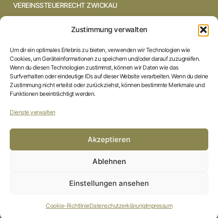
VEREINSSTEUERRECHT ZWICKAU
VEREINSSTEUERRECHT CHEMNITZ
Zustimmung verwalten
VEREINSSTEUERRECHT DRESDEN
Um dir ein optimales Erlebnis zu bieten, verwenden wir Technologien wie
Cookies, um Geräteinformationen zu speichern und/oder darauf zuzugreifen.
VEREINSSTEUERRECHT COTTBUS
Wenn du diesen Technologien zustimmst, können wir Daten wie das
Surfverhalten oder eindeutige IDs auf dieser Website verarbeiten. Wenn du deine
Zustimmung nicht erteilst oder zurückziehst, können bestimmte Merkmale und
VEREINSSTEUERRECHT IN BRAUNSCHWEIG
Funktionen beeinträchtigt werden.
VEREINSSTEUERRECHT HILDESHEIM
Dienste verwalten
STARTSEITE
Akzeptieren
IMPRESSUM
Ablehnen
DATENSCHUTZERKLÄRUNG
Einstellungen ansehen
COOKIE-RICHTLINIE (EU)
Cookie-Richtlinie
Datenschutzerklärung
Impressum