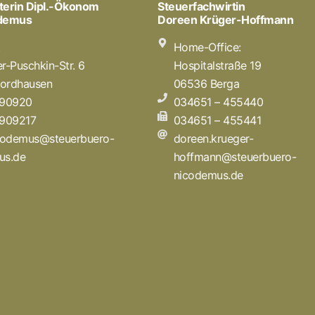
terin Dipl.-Ökonom
Steuerfachwirtin
odemus
Doreen Krüger-Hoffmann
t
Home-Office:
r-Puschkin-Str. 6
Hospitalstraße 19
ordhausen
06536 Berga
 90920
034651 – 455440
 909217
034651 – 455441
icodemus@steuerbuero-
doreen.krueger-
us.de
hoffmann@steuerbuero-
nicodemus.de