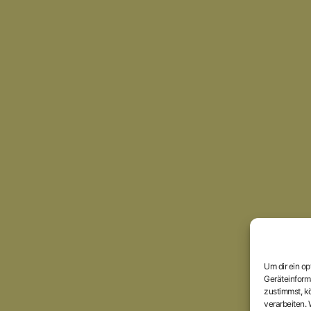
Um dir ein o
Geräteinform
zustimmst, kö
verarbeiten.