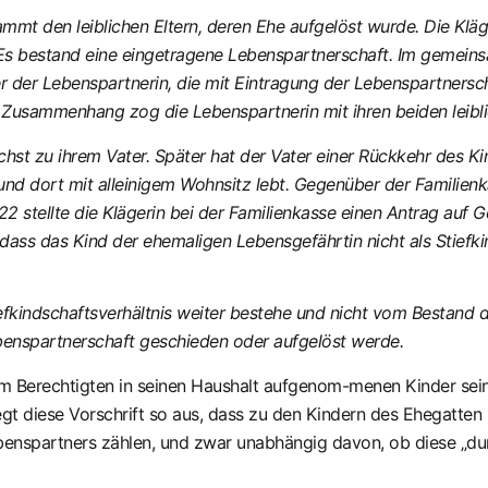
mt den leiblichen Eltern, deren Ehe aufgelöst wurde. Die Kläger
s bestand eine eingetragene Lebenspartnerschaft. Im gemeins
er der Lebenspartnerin, die mit Eintragung der Lebenspartnersch
em Zusammenhang zog die Lebenspartnerin mit ihren beiden leibl
hst zu ihrem Vater. Später hat der Vater einer Rückkehr des Ki
 und dort mit alleinigem Wohnsitz lebt. Gegenüber der Familien
022 stellte die Klägerin bei der Familienkasse einen Antrag a
ass das Kind der ehemaligen Lebensgefährtin nicht als Stiefki
iefkindschaftsverhältnis weiter bestehe und nicht vom Bestand 
benspartnerschaft geschieden oder aufgelöst werde.
m Berechtigten in seinen Haushalt aufgenom-menen Kinder seine
legt diese Vorschrift so aus, dass zu den Kindern des Ehegatte
nspartners zählen, und zwar unabhängig davon, ob diese „durc