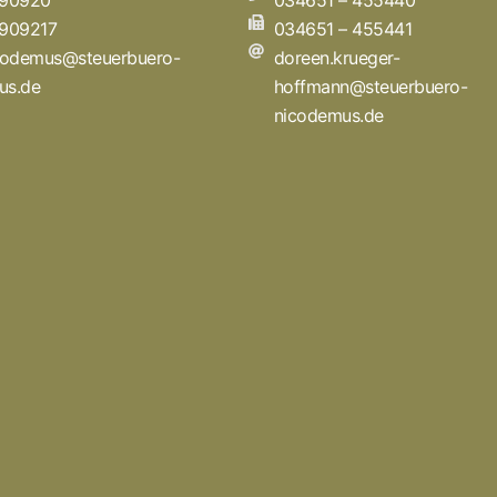
 90920
034651 – 455440
 909217
034651 – 455441
icodemus@steuerbuero-
doreen.krueger-
us.de
hoffmann@steuerbuero-
nicodemus.de