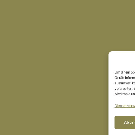
Um dir ein o
Geräteinform
zustimmst, kö
verarbeiten.
Merkmale und
Dienste verw
Akze