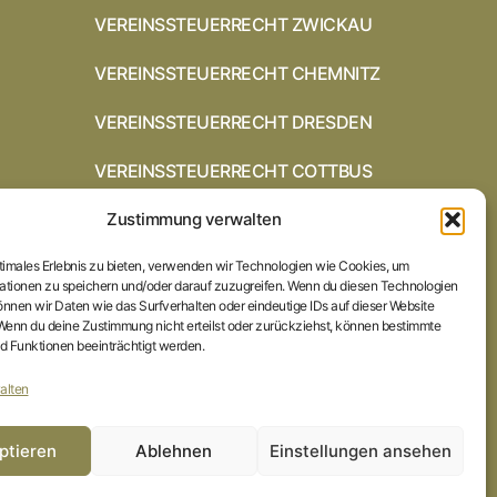
VEREINSSTEUERRECHT ZWICKAU
VEREINSSTEUERRECHT CHEMNITZ
VEREINSSTEUERRECHT DRESDEN
VEREINSSTEUERRECHT COTTBUS
Zustimmung verwalten
VEREINSSTEUERRECHT IN
BRAUNSCHWEIG
ptimales Erlebnis zu bieten, verwenden wir Technologien wie Cookies, um
VEREINSSTEUERRECHT HILDESHEIM
ationen zu speichern und/oder darauf zuzugreifen. Wenn du diesen Technologien
nnen wir Daten wie das Surfverhalten oder eindeutige IDs auf dieser Website
 Wenn du deine Zustimmung nicht erteilst oder zurückziehst, können bestimmte
STARTSEITE
 Funktionen beeinträchtigt werden.
IMPRESSUM
alten
DATENSCHUTZERKLÄRUNG
ptieren
Ablehnen
Einstellungen ansehen
COOKIE-RICHTLINIE (EU)