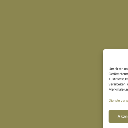
Um dir ein o
Geräteinform
zustimmst, kö
verarbeiten.
Merkmale und
Dienste verw
Akze