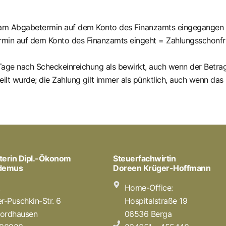
am Abgabetermin auf dem Konto des Finanzamts eingegangen i
min auf dem Konto des Finanzamts eingeht = Zahlungsschonfrist
3 Tage nach Scheckeinreichung als bewirkt, auch wenn der Betra
eilt wurde; die Zahlung gilt immer als pünktlich, auch wenn da
terin Dipl.-Ökonom
Steuerfachwirtin
odemus
Doreen Krüger-Hoffmann
t
Home-Office:
r-Puschkin-Str. 6
Hospitalstraße 19
ordhausen
06536 Berga