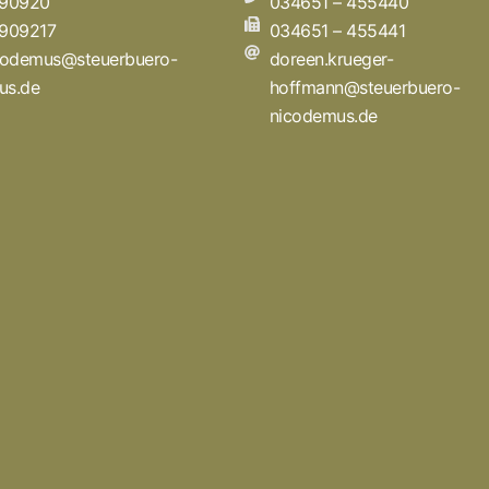
 90920
034651 – 455440
 909217
034651 – 455441
icodemus@steuerbuero-
doreen.krueger-
us.de
hoffmann@steuerbuero-
nicodemus.de