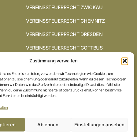
VEREINSSTEUERRECHT ZWICKAU
VEREINSSTEUERRECHT CHEMNITZ
VEREINSSTEUERRECHT DRESDEN
VEREINSSTEUERRECHT COTTBUS
Zustimmung verwalten
VEREINSSTEUERRECHT IN
BRAUNSCHWEIG
ptimales Erlebnis zu bieten, verwenden wir Technologien wie Cookies, um
VEREINSSTEUERRECHT HILDESHEIM
ationen zu speichern und/oder darauf zuzugreifen. Wenn du diesen Technologien
nnen wir Daten wie das Surfverhalten oder eindeutige IDs auf dieser Website
 Wenn du deine Zustimmung nicht erteilst oder zurückziehst, können bestimmte
STARTSEITE
 Funktionen beeinträchtigt werden.
IMPRESSUM
alten
DATENSCHUTZERKLÄRUNG
ptieren
Ablehnen
Einstellungen ansehen
COOKIE-RICHTLINIE (EU)