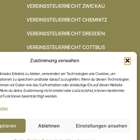
VEREINSSTEUERRECHT ZWICKAU
VEREINSSTEUERRECHT CHEMNITZ
VEREINSSTEUERRECHT DRESDEN
VEREINSSTEUERRECHT COTTBUS
Zustimmung verwalten
VEREINSSTEUERRECHT IN
BRAUNSCHWEIG
ptimales Erlebnis zu bieten, verwenden wir Technologien wie Cookies, um
VEREINSSTEUERRECHT HILDESHEIM
ationen zu speichern und/oder darauf zuzugreifen. Wenn du diesen Technologien
nnen wir Daten wie das Surfverhalten oder eindeutige IDs auf dieser Website
 Wenn du deine Zustimmung nicht erteilst oder zurückziehst, können bestimmte
STARTSEITE
 Funktionen beeinträchtigt werden.
IMPRESSUM
alten
DATENSCHUTZERKLÄRUNG
ptieren
Ablehnen
Einstellungen ansehen
COOKIE-RICHTLINIE (EU)