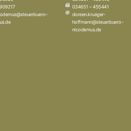
 909217
034651 – 455441
icodemus@steuerbuero-
doreen.krueger-
us.de
hoffmann@steuerbuero-
nicodemus.de