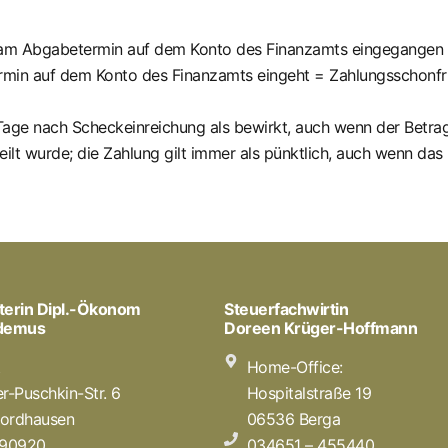
am Abgabetermin auf dem Konto des Finanzamts eingegangen i
min auf dem Konto des Finanzamts eingeht = Zahlungsschonfrist
3 Tage nach Scheckeinreichung als bewirkt, auch wenn der Betra
eilt wurde; die Zahlung gilt immer als pünktlich, auch wenn da
terin Dipl.-Ökonom
Steuerfachwirtin
odemus
Doreen Krüger-Hoffmann
t
Home-Office:
r-Puschkin-Str. 6
Hospitalstraße 19
ordhausen
06536 Berga
 90920
034651 – 455440