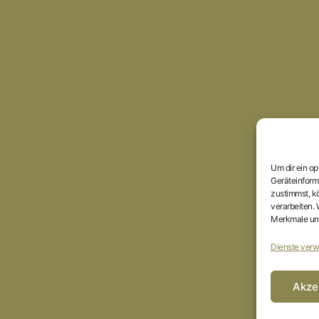
Um dir ein o
Geräteinform
zustimmst, kö
verarbeiten.
Merkmale und
Dienste verw
Akze