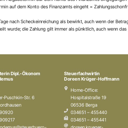
min auf dem Konto des Finanzamts eingeht = Zahlungsschonfrist
3 Tage nach Scheckeinreichung als bewirkt, auch wenn der Betra
eilt wurde; die Zahlung gilt immer als pünktlich, auch wenn da
terin Dipl.-Ökonom
Steuerfachwirtin
odemus
Doreen Krüger-Hoffmann
t
Home-Office:
r-Puschkin-Str. 6
Hospitalstraße 19
ordhausen
06536 Berga
 90920
034651 – 455440
 909217
034651 – 455441
icodemus@steuerbuero-
doreen.krueger-