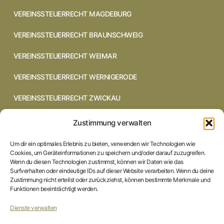
VEREINSSTEUERRECHT MAGDEBURG
VEREINSSTEUERRECHT BRAUNSCHWEIG
VEREINSSTEUERRECHT WEIMAR
VEREINSSTEUERRECHT WERNIGERODE
VEREINSSTEUERRECHT ZWICKAU
VEREINSSTEUERRECHT CHEMNITZ
Zustimmung verwalten
VEREINSSTEUERRECHT DRESDEN
Um dir ein optimales Erlebnis zu bieten, verwenden wir Technologien wie
Cookies, um Geräteinformationen zu speichern und/oder darauf zuzugreifen.
VEREINSSTEUERRECHT COTTBUS
Wenn du diesen Technologien zustimmst, können wir Daten wie das
Surfverhalten oder eindeutige IDs auf dieser Website verarbeiten. Wenn du deine
Zustimmung nicht erteilst oder zurückziehst, können bestimmte Merkmale und
VEREINSSTEUERRECHT IN BRAUNSCHWEIG
Funktionen beeinträchtigt werden.
VEREINSSTEUERRECHT HILDESHEIM
Dienste verwalten
STARTSEITE