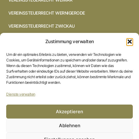
VEREINSSTEUERRECHT WERNIGERODE
VEREINSSTEUERRECHT ZWICKAU
VEREINSSTEUERRECHT CHEMNITZ
Zustimmung verwalten
VEREINSSTEUERRECHT DRESDEN
Um dir ein optimales Erlebnis zu bieten, verwenden wir Technologien wie
Cookies, um Geräteinformationen zu speichern und/oder darauf zuzugreifen.
VEREINSSTEUERRECHT COTTBUS
Wenn du diesen Technologien zustimmst, können wir Daten wie das
Surfverhalten oder eindeutige IDs auf dieser Website verarbeiten. Wenn du deine
Zustimmung nicht erteilst oder zurückziehst, können bestimmte Merkmale und
VEREINSSTEUERRECHT IN BRAUNSCHWEIG
Funktionen beeinträchtigt werden.
VEREINSSTEUERRECHT HILDESHEIM
Dienste verwalten
STARTSEITE
Akzeptieren
IMPRESSUM
Ablehnen
DATENSCHUTZERKLÄRUNG