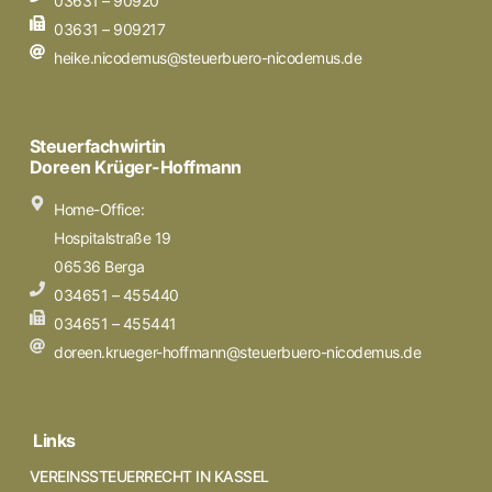
03631 – 90920
03631 – 909217
heike.nicodemus@steuerbuero-nicodemus.de
Steuerfachwirtin
Doreen Krüger-Hoffmann
Home-Office:
Hospitalstraße 19
06536 Berga
034651 – 455440
034651 – 455441
doreen.krueger-hoffmann@steuerbuero-nicodemus.de
Links
VEREINSSTEUERRECHT IN KASSEL