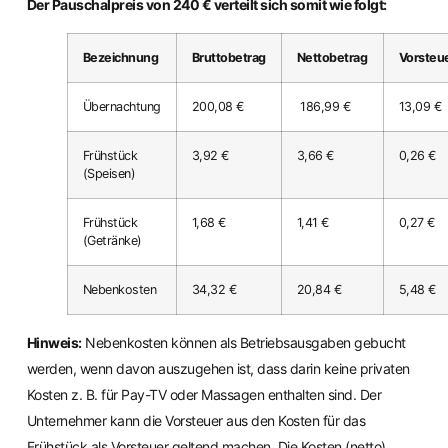
Der Pauschalpreis von 240 € verteilt sich somit wie folgt:
Bezeichnung
Bruttobetrag
Nettobetrag
Vorsteu
Übernachtung
200,08 €
186,99 €
13,09 €
Frühstück
3,92 €
3,66 €
0,26 €
(Speisen)
Frühstück
1,68 €
1,41 €
0,27 €
(Getränke)
Nebenkosten
34,32 €
20,84 €
5,48 €
Hinweis:
Nebenkosten können als Betriebsausgaben gebucht
werden, wenn davon auszugehen ist, dass darin keine privaten
Kosten z. B. für Pay-TV oder Massagen enthalten sind. Der
Unternehmer kann die Vorsteuer aus den Kosten für das
Frühstück als Vorsteuer geltend machen. Die Kosten (netto)