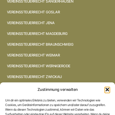
VEREINSSTEUERRECHT SANGERHAUSEN
VEREINSSTEUERRECHT GOSLAR
VEREINSSTEUERRECHT JENA
VEREINSSTEUERRECHT MAGDEBURG
VEREINSSTEUERRECHT BRAUNSCHWEIG
VEREINSSTEUERRECHT WEIMAR
VEREINSSTEUERRECHT WERNIGERODE
VEREINSSTEUERRECHT ZWICKAU
VEREINSSTEUERRECHT CHEMNITZ
Zustimmung verwalten
VEREINSSTEUERRECHT DRESDEN
Um dir ein optimales Erlebnis zu bieten, verwenden wir Technologien wie
Cookies, um Geräteinformationen zu speichern und/oder darauf zuzugreifen.
VEREINSSTEUERRECHT COTTBUS
Wenn du diesen Technologien zustimmst, können wir Daten wie das
Surfverhalten oder eindeutige IDs auf dieser Website verarbeiten. Wenn du deine