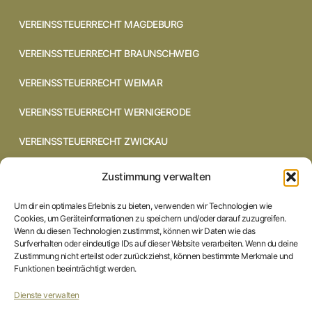
VEREINSSTEUERRECHT MAGDEBURG
VEREINSSTEUERRECHT BRAUNSCHWEIG
VEREINSSTEUERRECHT WEIMAR
VEREINSSTEUERRECHT WERNIGERODE
VEREINSSTEUERRECHT ZWICKAU
VEREINSSTEUERRECHT CHEMNITZ
Zustimmung verwalten
VEREINSSTEUERRECHT DRESDEN
Um dir ein optimales Erlebnis zu bieten, verwenden wir Technologien wie
Cookies, um Geräteinformationen zu speichern und/oder darauf zuzugreifen.
VEREINSSTEUERRECHT COTTBUS
Wenn du diesen Technologien zustimmst, können wir Daten wie das
Surfverhalten oder eindeutige IDs auf dieser Website verarbeiten. Wenn du deine
Zustimmung nicht erteilst oder zurückziehst, können bestimmte Merkmale und
VEREINSSTEUERRECHT IN BRAUNSCHWEIG
Funktionen beeinträchtigt werden.
VEREINSSTEUERRECHT HILDESHEIM
Dienste verwalten