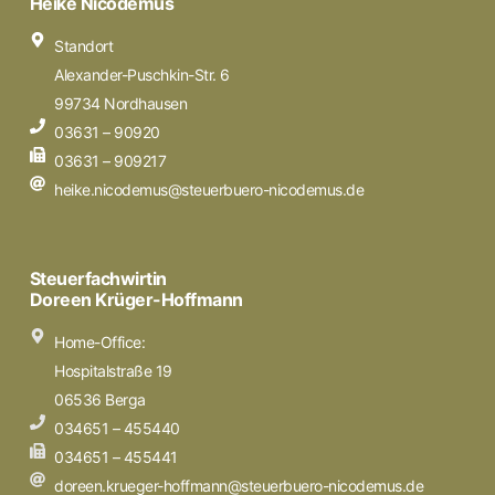
Heike Nicodemus
Standort
Alexander-Puschkin-Str. 6
99734 Nordhausen
03631 – 90920
03631 – 909217
heike.nicodemus@steuerbuero-nicodemus.de
Steuerfachwirtin
Doreen Krüger-Hoffmann
Home-Office:
Hospitalstraße 19
06536 Berga
034651 – 455440
034651 – 455441
doreen.krueger-hoffmann@steuerbuero-nicodemus.de