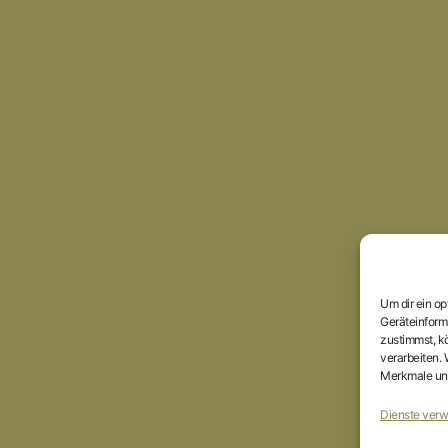
Um dir ein o
Geräteinform
zustimmst, kö
verarbeiten.
Merkmale und
Dienste verw