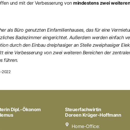
effen und mit der Verbesserung von
mindestens zwei weiteren
sher als Büro genutzten Einfamilienhauses, das für eine Vermi
zliches Badezimmer eingerichtet. Außerdem werden einfach verg
lation durch den Einbau dreiphasiger an Stelle zweiphasiger El
ritt eine Verbesserung von zwei weiteren Bereichen der zentra
 führen.
06-2022
terin Dipl.-Ökonom
Steuerfachwirtin
odemus
Doreen Krüger-Hoffmann
t
Home-Office: