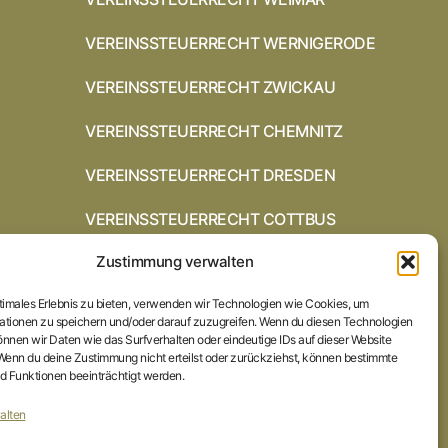
VEREINSSTEUERRECHT WERNIGERODE
VEREINSSTEUERRECHT ZWICKAU
VEREINSSTEUERRECHT CHEMNITZ
VEREINSSTEUERRECHT DRESDEN
VEREINSSTEUERRECHT COTTBUS
Zustimmung verwalten
VEREINSSTEUERRECHT IN
BRAUNSCHWEIG
ptimales Erlebnis zu bieten, verwenden wir Technologien wie Cookies, um
VEREINSSTEUERRECHT HILDESHEIM
ationen zu speichern und/oder darauf zuzugreifen. Wenn du diesen Technologien
nnen wir Daten wie das Surfverhalten oder eindeutige IDs auf dieser Website
 Wenn du deine Zustimmung nicht erteilst oder zurückziehst, können bestimmte
STARTSEITE
 Funktionen beeinträchtigt werden.
IMPRESSUM
alten