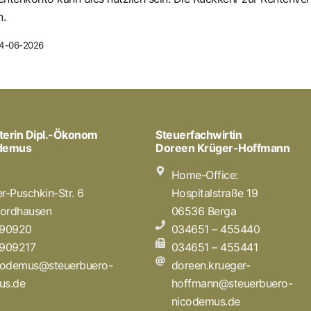
n.
 04-06-2026
terin Dipl.-Ökonom
Steuerfachwirtin
odemus
Doreen Krüger-Hoffmann
t
Home-Office:
r-Puschkin-Str. 6
Hospitalstraße 19
ordhausen
06536 Berga
 90920
034651 – 455440
 909217
034651 – 455441
icodemus@steuerbuero-
doreen.krueger-
us.de
hoffmann@steuerbuero-
nicodemus.de