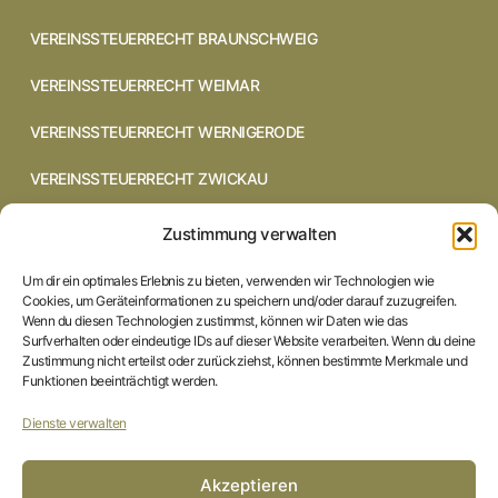
VEREINSSTEUERRECHT BRAUNSCHWEIG
VEREINSSTEUERRECHT WEIMAR
VEREINSSTEUERRECHT WERNIGERODE
VEREINSSTEUERRECHT ZWICKAU
VEREINSSTEUERRECHT CHEMNITZ
Zustimmung verwalten
VEREINSSTEUERRECHT DRESDEN
Um dir ein optimales Erlebnis zu bieten, verwenden wir Technologien wie
Cookies, um Geräteinformationen zu speichern und/oder darauf zuzugreifen.
VEREINSSTEUERRECHT COTTBUS
Wenn du diesen Technologien zustimmst, können wir Daten wie das
Surfverhalten oder eindeutige IDs auf dieser Website verarbeiten. Wenn du deine
Zustimmung nicht erteilst oder zurückziehst, können bestimmte Merkmale und
VEREINSSTEUERRECHT IN BRAUNSCHWEIG
Funktionen beeinträchtigt werden.
VEREINSSTEUERRECHT HILDESHEIM
Dienste verwalten
STARTSEITE
Akzeptieren