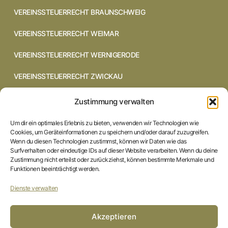
VEREINSSTEUERRECHT BRAUNSCHWEIG
VEREINSSTEUERRECHT WEIMAR
VEREINSSTEUERRECHT WERNIGERODE
VEREINSSTEUERRECHT ZWICKAU
VEREINSSTEUERRECHT CHEMNITZ
Zustimmung verwalten
VEREINSSTEUERRECHT DRESDEN
Um dir ein optimales Erlebnis zu bieten, verwenden wir Technologien wie
Cookies, um Geräteinformationen zu speichern und/oder darauf zuzugreifen.
VEREINSSTEUERRECHT COTTBUS
Wenn du diesen Technologien zustimmst, können wir Daten wie das
Surfverhalten oder eindeutige IDs auf dieser Website verarbeiten. Wenn du deine
Zustimmung nicht erteilst oder zurückziehst, können bestimmte Merkmale und
VEREINSSTEUERRECHT IN BRAUNSCHWEIG
Funktionen beeinträchtigt werden.
VEREINSSTEUERRECHT HILDESHEIM
Dienste verwalten
STARTSEITE
Akzeptieren
IMPRESSUM