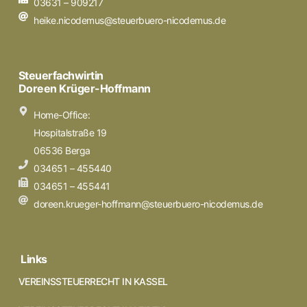
03631 – 909217
heike.nicodemus@steuerbuero-nicodemus.de
Steuerfachwirtin
Doreen Krüger-Hoffmann
Home-Office:
Hospitalstraße 19
06536 Berga
034651 – 455440
034651 – 455441
doreen.krueger-hoffmann@steuerbuero-nicodemus.de
Links
VEREINSSTEUERRECHT IN KASSEL