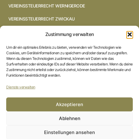
VEREINSSTEUERRECHT WERNIGERODE
VEREINSSTEUERRECHT ZWICKAU
VEREINSSTEUERRECHT CHEMNITZ
Zustimmung verwalten
VEREINSSTEUERRECHT DRESDEN
Um dir ein optimales Erlebnis zu bieten, verwenden wir Technologien wie
Cookies, um Geräteinformationen zu speichern und/oder darauf zuzugreifen.
VEREINSSTEUERRECHT COTTBUS
Wenn du diesen Technologien zustimmst, können wir Daten wie das
Surfverhalten oder eindeutige IDs auf dieser Website verarbeiten. Wenn du deine
Zustimmung nicht erteilst oder zurückziehst, können bestimmte Merkmale und
VEREINSSTEUERRECHT IN BRAUNSCHWEIG
Funktionen beeinträchtigt werden.
VEREINSSTEUERRECHT HILDESHEIM
Dienste verwalten
STARTSEITE
Akzeptieren
IMPRESSUM
Ablehnen
DATENSCHUTZERKLÄRUNG
Einstellungen ansehen
COOKIE-RICHTLINIE (EU)