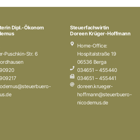
terin Dipl.-Ökonom
Steuerfachwirtin
odemus
Doreen Krüger-Hoffmann
t
Home-Office:
r-Puschkin-Str. 6
Hospitalstraße 19
ordhausen
06536 Berga
 90920
034651 – 455440
 909217
034651 – 455441
icodemus@steuerbuero-
doreen.krueger-
us.de
hoffmann@steuerbuero-
nicodemus.de