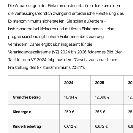
Die Anpassungen der Einkommensteuertarife sollen zum einen
die verfassungsrechtlich zwingend erforderliche Freistellung des
Existenzminimums sicherstellen. Sie sollen außerdem –
insbesondere bei kleineren und mittleren Einkommen – eine
progressionsbedingt höhere Einkommenbesteuerung
verhindern. Daher ergibt sich insgesamt für die
Veranlagungszeiträume (VZ) 2024 bis 2026 folgendes Bild (der
Tarif für den VZ 2024 folgt aus dem "Gesetz zur steuerlichen
Freistellung des Existenzminimums 2024"):
2024
2025
20
Grundfreibetrag
11.784 €
12.096 €
12
Kindergeld
250 €
255 €
25
Kinderfreibetrag
6.612 €
6.672 €
6.