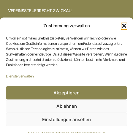
VEREINSSTEUERRECHT ZWICKAU
VEREINSSTEUERRECHT CHEMNITZ
Zustimmung verwalten
VEREINSSTEUERRECHT DRESDEN
Um dir ein optimales Erlebnis zu bieten, verwenden wir Technologien wie
Cookies, um Geräteinformationen zu speichern und/oder darauf zuzugreifen.
VEREINSSTEUERRECHT COTTBUS
Wenn du diesen Technologien zustimmst, können wir Daten wie das
Surfverhalten oder eindeutige IDs auf dieser Website verarbeiten. Wenn du deine
Zustimmung nicht erteilst oder zurückziehst, können bestimmte Merkmale und
VEREINSSTEUERRECHT IN BRAUNSCHWEIG
Funktionen beeinträchtigt werden.
VEREINSSTEUERRECHT HILDESHEIM
Dienste verwalten
STARTSEITE
Akzeptieren
IMPRESSUM
Ablehnen
DATENSCHUTZERKLÄRUNG
Einstellungen ansehen
COOKIE-RICHTLINIE (EU)