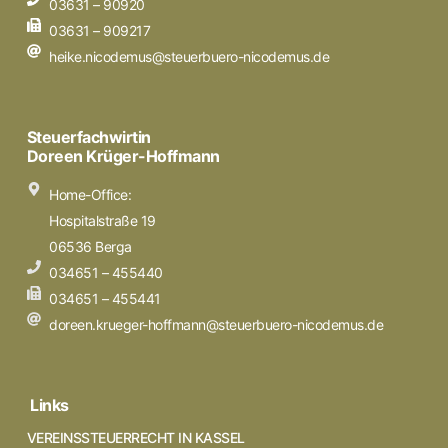
03631 – 90920
03631 – 909217
heike.nicodemus@steuerbuero-nicodemus.de
Steuerfachwirtin
Doreen Krüger-Hoffmann
Home-Office:
Hospitalstraße 19
06536 Berga
034651 – 455440
034651 – 455441
doreen.krueger-hoffmann@steuerbuero-nicodemus.de
Links
VEREINSSTEUERRECHT IN KASSEL