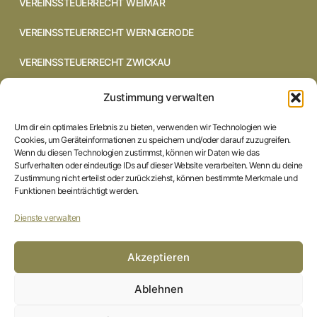
VEREINSSTEUERRECHT WEIMAR
VEREINSSTEUERRECHT WERNIGERODE
VEREINSSTEUERRECHT ZWICKAU
VEREINSSTEUERRECHT CHEMNITZ
Zustimmung verwalten
VEREINSSTEUERRECHT DRESDEN
Um dir ein optimales Erlebnis zu bieten, verwenden wir Technologien wie
Cookies, um Geräteinformationen zu speichern und/oder darauf zuzugreifen.
VEREINSSTEUERRECHT COTTBUS
Wenn du diesen Technologien zustimmst, können wir Daten wie das
Surfverhalten oder eindeutige IDs auf dieser Website verarbeiten. Wenn du deine
Zustimmung nicht erteilst oder zurückziehst, können bestimmte Merkmale und
VEREINSSTEUERRECHT IN BRAUNSCHWEIG
Funktionen beeinträchtigt werden.
VEREINSSTEUERRECHT HILDESHEIM
Dienste verwalten
STARTSEITE
Akzeptieren
IMPRESSUM
Ablehnen
DATENSCHUTZERKLÄRUNG