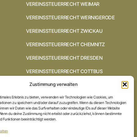
VEREINSSTEUERRECHT WEIMAR
VEREINSSTEUERRECHT WERNIGERODE
VEREINSSTEUERRECHT ZWICKAU
VEREINSSTEUERRECHT CHEMNITZ
VEREINSSTEUERRECHT DRESDEN
VEREINSSTEUERRECHT COTTBUS
Zustimmung verwalten
VEREINSSTEUERRECHT IN
BRAUNSCHWEIG
ptimales Erlebnis zu bieten, verwenden wir Technologien wie Cookies, um
VEREINSSTEUERRECHT HILDESHEIM
ationen zu speichern und/oder darauf zuzugreifen. Wenn du diesen Technologien
nnen wir Daten wie das Surfverhalten oder eindeutige IDs auf dieser Website
 Wenn du deine Zustimmung nicht erteilst oder zurückziehst, können bestimmte
STARTSEITE
 Funktionen beeinträchtigt werden.
IMPRESSUM
alten