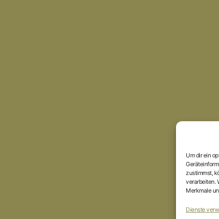
Um dir ein o
Geräteinform
zustimmst, kö
verarbeiten.
Merkmale und
Dienste verw