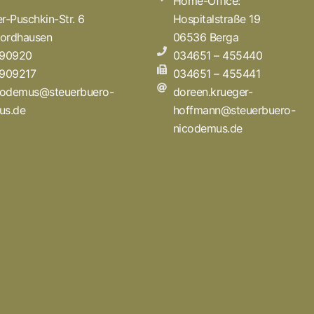
t
Home-Office:
r-Puschkin-Str. 6
Hospitalstraße 19
ordhausen
06536 Berga
 90920
034651 – 455440
 909217
034651 – 455441
icodemus@steuerbuero-
doreen.krueger-
us.de
hoffmann@steuerbuero-
nicodemus.de