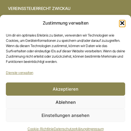
VEREINSSTEUERRECHT ZWICKAU
VEREINSSTEUERRECHT CHEMNITZ
Zustimmung verwalten
VEREINSSTEUERRECHT DRESDEN
Um dir ein optimales Erlebnis zu bieten, verwenden wir Technologien wie
Cookies, um Geräteinformationen zu speichern und/oder darauf zuzugreifen.
VEREINSSTEUERRECHT COTTBUS
Wenn du diesen Technologien zustimmst, können wir Daten wie das
Surfverhalten oder eindeutige IDs auf dieser Website verarbeiten. Wenn du deine
Zustimmung nicht erteilst oder zurückziehst, können bestimmte Merkmale und
VEREINSSTEUERRECHT IN BRAUNSCHWEIG
Funktionen beeinträchtigt werden.
VEREINSSTEUERRECHT HILDESHEIM
Dienste verwalten
STARTSEITE
Akzeptieren
IMPRESSUM
Ablehnen
DATENSCHUTZERKLÄRUNG
Einstellungen ansehen
COOKIE-RICHTLINIE (EU)
Cookie-Richtlinie
Datenschutzerklärung
Impressum