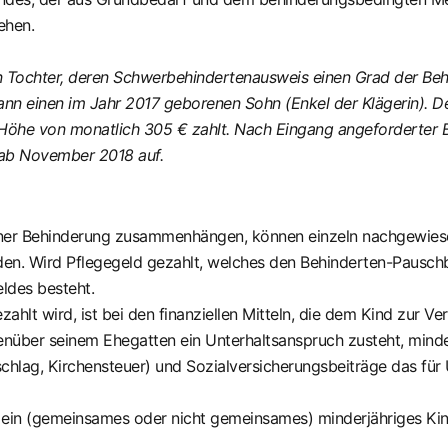
ehen.
en Tochter, deren Schwerbehindertenausweis einen Grad der Be
mann einen im Jahr 2017 geborenen Sohn (Enkel der Klägerin). 
n Höhe von monatlich 305 € zahlt. Nach Eingang angeforderter Be
s ab November 2018 auf.
einer Behinderung zusammenhängen, können einzeln nachgewie
n. Wird Pflegegeld gezahlt, welches den Behinderten-Pauschbe
ldes besteht.
zahlt wird, ist bei den finanziellen Mitteln, die dem Kind zur 
enüber seinem Ehegatten ein Unterhaltsanspruch zusteht, min
uschlag, Kirchensteuer) und Sozialversicherungsbeiträge das fü
in (gemeinsames oder nicht gemeinsames) minderjähriges Kind g