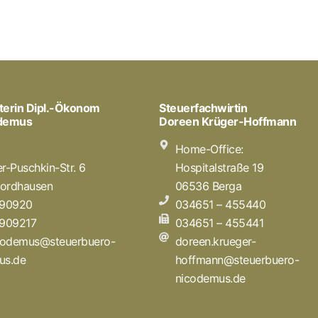
terin Dipl.-Ökonom
Steuerfachwirtin
odemus
Doreen Krüger-Hoffmann
t
Home-Office:
r-Puschkin-Str. 6
Hospitalstraße 19
ordhausen
06536 Berga
 90920
034651 – 455440
 909217
034651 – 455441
icodemus@steuerbuero-
doreen.krueger-
us.de
hoffmann@steuerbuero-
nicodemus.de