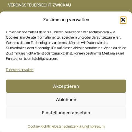
VEREINSSTEUERRECHT ZWICKAU
VEREINSSTEUERRECHT CHEMNITZ
Zustimmung verwalten
VEREINSSTEUERRECHT DRESDEN
Um dir ein optimales Erlebnis zu bieten, verwenden wir Technologien wie
Cookies, um Geräteinformationen zu speichern und/oder darauf zuzugreifen.
VEREINSSTEUERRECHT COTTBUS
Wenn du diesen Technologien zustimmst, können wir Daten wie das
Surfverhalten oder eindeutige IDs auf dieser Website verarbeiten. Wenn du deine
Zustimmung nicht erteilst oder zurückziehst, können bestimmte Merkmale und
VEREINSSTEUERRECHT IN BRAUNSCHWEIG
Funktionen beeinträchtigt werden.
VEREINSSTEUERRECHT HILDESHEIM
Dienste verwalten
STARTSEITE
Akzeptieren
IMPRESSUM
Ablehnen
DATENSCHUTZERKLÄRUNG
Einstellungen ansehen
COOKIE-RICHTLINIE (EU)
Cookie-Richtlinie
Datenschutzerklärung
Impressum