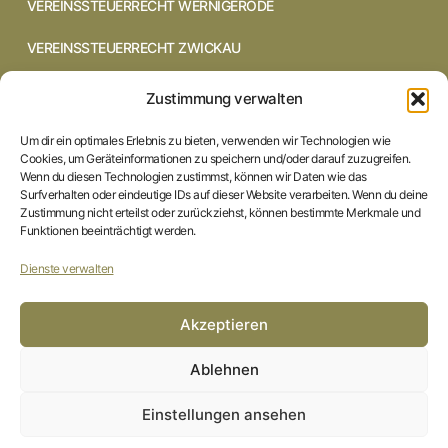
VEREINSSTEUERRECHT WERNIGERODE
VEREINSSTEUERRECHT ZWICKAU
VEREINSSTEUERRECHT CHEMNITZ
Zustimmung verwalten
VEREINSSTEUERRECHT DRESDEN
Um dir ein optimales Erlebnis zu bieten, verwenden wir Technologien wie
Cookies, um Geräteinformationen zu speichern und/oder darauf zuzugreifen.
VEREINSSTEUERRECHT COTTBUS
Wenn du diesen Technologien zustimmst, können wir Daten wie das
Surfverhalten oder eindeutige IDs auf dieser Website verarbeiten. Wenn du deine
Zustimmung nicht erteilst oder zurückziehst, können bestimmte Merkmale und
VEREINSSTEUERRECHT IN BRAUNSCHWEIG
Funktionen beeinträchtigt werden.
VEREINSSTEUERRECHT HILDESHEIM
Dienste verwalten
STARTSEITE
Akzeptieren
IMPRESSUM
Ablehnen
DATENSCHUTZERKLÄRUNG
Einstellungen ansehen
COOKIE-RICHTLINIE (EU)