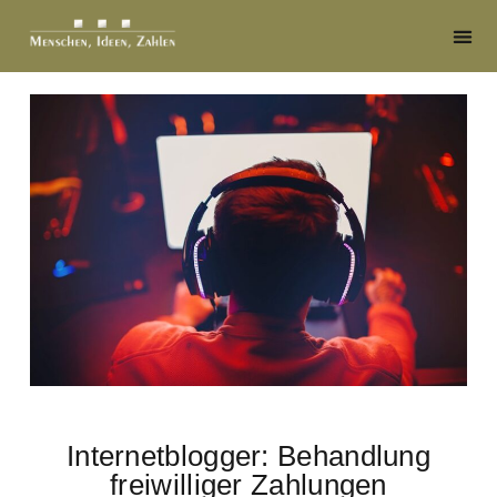
Internetblogger: Behandlung
freiwilliger Zahlungen