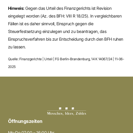
Hinweis:
Gegen das Urteil des Finanzgerichts ist Revision
eingelegt worden (Az. des BFH: VIII R 18/25). In vergleichbaren
Fällen ist es daher sinnvoll, Einspruch gegen die
Steuerfestsetzung einzulegen und zu beantragen, das
Einspruchsverfahren bis zur Entscheidung durch den BFH ruhen
zu lassen.
Quelle: Finanzgerichte | Urteil | FG Berlin-Brandenburg, 14 K 14067/24 | 11-06-
2025
Öffnungszeiten
Mo-Do 07:00 – 16:00 Uhr