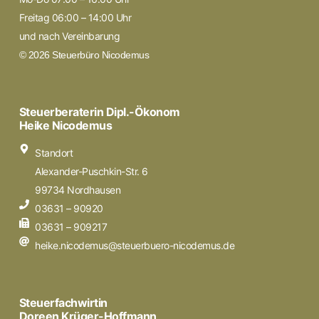
Freitag 06:00 – 14:00 Uhr
und nach Vereinbarung
© 2026 Steuerbüro Nicodemus
Steuerberaterin Dipl.-Ökonom
Heike Nicodemus
Standort
Alexander-Puschkin-Str. 6
99734 Nordhausen
03631 – 90920
03631 – 909217
heike.nicodemus@steuerbuero-nicodemus.de
Steuerfachwirtin
Doreen Krüger-Hoffmann