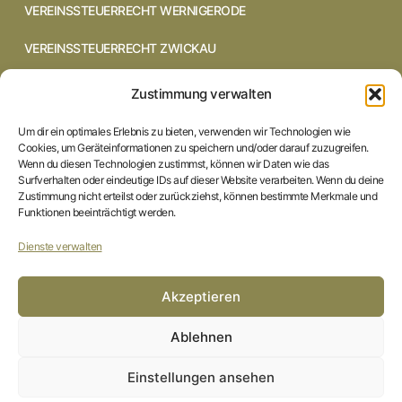
VEREINSSTEUERRECHT WERNIGERODE
VEREINSSTEUERRECHT ZWICKAU
VEREINSSTEUERRECHT CHEMNITZ
Zustimmung verwalten
VEREINSSTEUERRECHT DRESDEN
Um dir ein optimales Erlebnis zu bieten, verwenden wir Technologien wie
Cookies, um Geräteinformationen zu speichern und/oder darauf zuzugreifen.
VEREINSSTEUERRECHT COTTBUS
Wenn du diesen Technologien zustimmst, können wir Daten wie das
Surfverhalten oder eindeutige IDs auf dieser Website verarbeiten. Wenn du deine
Zustimmung nicht erteilst oder zurückziehst, können bestimmte Merkmale und
VEREINSSTEUERRECHT IN BRAUNSCHWEIG
Funktionen beeinträchtigt werden.
VEREINSSTEUERRECHT HILDESHEIM
Dienste verwalten
STARTSEITE
Akzeptieren
IMPRESSUM
Ablehnen
DATENSCHUTZERKLÄRUNG
Einstellungen ansehen
COOKIE-RICHTLINIE (EU)