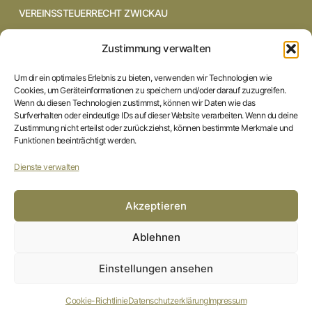
VEREINSSTEUERRECHT ZWICKAU
VEREINSSTEUERRECHT CHEMNITZ
Zustimmung verwalten
VEREINSSTEUERRECHT DRESDEN
Um dir ein optimales Erlebnis zu bieten, verwenden wir Technologien wie
Cookies, um Geräteinformationen zu speichern und/oder darauf zuzugreifen.
VEREINSSTEUERRECHT COTTBUS
Wenn du diesen Technologien zustimmst, können wir Daten wie das
Surfverhalten oder eindeutige IDs auf dieser Website verarbeiten. Wenn du deine
Zustimmung nicht erteilst oder zurückziehst, können bestimmte Merkmale und
VEREINSSTEUERRECHT IN BRAUNSCHWEIG
Funktionen beeinträchtigt werden.
VEREINSSTEUERRECHT HILDESHEIM
Dienste verwalten
STARTSEITE
Akzeptieren
IMPRESSUM
Ablehnen
DATENSCHUTZERKLÄRUNG
Einstellungen ansehen
COOKIE-RICHTLINIE (EU)
Cookie-Richtlinie
Datenschutzerklärung
Impressum