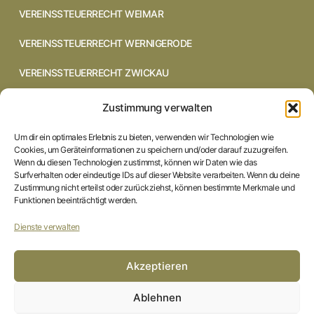
VEREINSSTEUERRECHT WEIMAR
VEREINSSTEUERRECHT WERNIGERODE
VEREINSSTEUERRECHT ZWICKAU
VEREINSSTEUERRECHT CHEMNITZ
Zustimmung verwalten
VEREINSSTEUERRECHT DRESDEN
Um dir ein optimales Erlebnis zu bieten, verwenden wir Technologien wie
Cookies, um Geräteinformationen zu speichern und/oder darauf zuzugreifen.
VEREINSSTEUERRECHT COTTBUS
Wenn du diesen Technologien zustimmst, können wir Daten wie das
Surfverhalten oder eindeutige IDs auf dieser Website verarbeiten. Wenn du deine
Zustimmung nicht erteilst oder zurückziehst, können bestimmte Merkmale und
VEREINSSTEUERRECHT IN BRAUNSCHWEIG
Funktionen beeinträchtigt werden.
VEREINSSTEUERRECHT HILDESHEIM
Dienste verwalten
STARTSEITE
Akzeptieren
IMPRESSUM
Ablehnen
DATENSCHUTZERKLÄRUNG