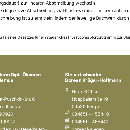
ungsdauer) zur linearen Abschreibung wechseln.
e degressive Abschreibung wählt, ist es sinnvoll in dem Jahr
zu
bschreibung ist zu ermitteln, indem der jeweilige Buchwert durc
wurfs eines Gesetzes für ein steuerliches Investitionssofortprogramm zur S
terin Dipl.-Ökonom
Steuerfachwirtin
odemus
Doreen Krüger-Hoffmann
t
Home-Office:
r-Puschkin-Str. 6
Hospitalstraße 19
ordhausen
06536 Berga
 90920
034651 – 455440
 909217
034651 – 455441
icodemus@steuerbuero-
doreen.krueger-