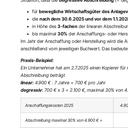
Situation, dass die
degressive Abschreibung
(= deg
für
bewegliche Wirtschaftsgüter des Anlag
die
nach dem 30.6.2025 und vor dem 1.1.202
in Höhe des
3-fachen
der linearen Abschreibu
bis maximal
30%
der Anschaffungs- oder Herst
Im Jahr der Anschaffung oder Herstellung wird die
anschließend vom jeweiligen Buchwert. Das bedeutet,
Praxis-Beispiel:
Ein Unternehmer hat am 2.7.2025 einen Kopierer für 
Abschreibung beträgt
linear:
4.900 € : 7 Jahre = 700 € pro Jahr
degressiv:
700 € x 3 = 2.100 €, maximal 30% von 4.
Anschaffungskosten 2025
4.9
Abschreibung maximal 30% von 4.900 € =