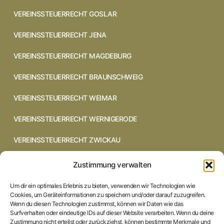
VEREINSSTEUERRECHT GOSLAR
VEREINSSTEUERRECHT JENA
VEREINSSTEUERRECHT MAGDEBURG
VEREINSSTEUERRECHT BRAUNSCHWEIG
VEREINSSTEUERRECHT WEIMAR
VEREINSSTEUERRECHT WERNIGERODE
VEREINSSTEUERRECHT ZWICKAU
VEREINSSTEUERRECHT CHEMNITZ
Zustimmung verwalten
VEREINSSTEUERRECHT DRESDEN
Um dir ein optimales Erlebnis zu bieten, verwenden wir Technologien wie
Cookies, um Geräteinformationen zu speichern und/oder darauf zuzugreifen.
VEREINSSTEUERRECHT COTTBUS
Wenn du diesen Technologien zustimmst, können wir Daten wie das
Surfverhalten oder eindeutige IDs auf dieser Website verarbeiten. Wenn du deine
Zustimmung nicht erteilst oder zurückziehst, können bestimmte Merkmale und
VEREINSSTEUERRECHT IN BRAUNSCHWEIG