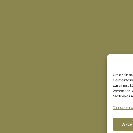
Um dir ein o
Geräteinform
zustimmst, kö
verarbeiten.
Merkmale und
Dienste verw
Akze