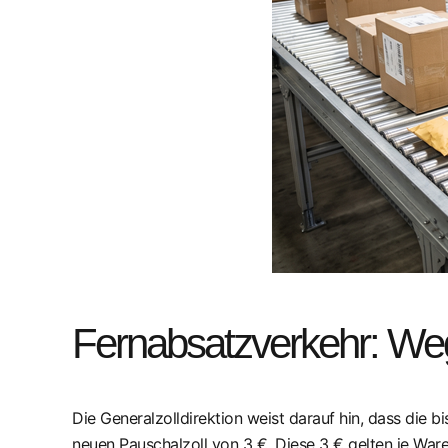
Fernabsatzverkehr: Wegf
Die Generalzolldirektion weist darauf hin, dass die b
neuen Pauschalzoll von 3 €. Diese 3 € gelten je Ware