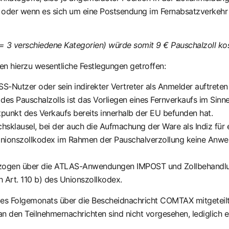
t oder wenn es sich um eine Postsendung im Fernabsatzverkehr 
 3 verschiedene Kategorien) würde somit 9 € Pauschalzoll ko
n hierzu wesentliche Festlegungen getroffen:
SS-Nutzer oder sein indirekter Vertreter als Anmelder auftrete
es Pauschalzolls ist das Vorliegen eines Fernverkaufs im Sinne
tpunkt des Verkaufs bereits innerhalb der EU befunden hat.
hsklausel, bei der auch die Aufmachung der Ware als Indiz fü
 Unionszollkodex im Rahmen der Pauschalverzollung keine Anwe
bezogen über die ATLAS-Anwendungen IMPOST und Zollbehandlung
 Art. 110 b) des Unionszollkodex.
es Folgemonats über die Bescheidnachricht COMTAX mitgeteilt,
an den Teilnehmernachrichten sind nicht vorgesehen, lediglich