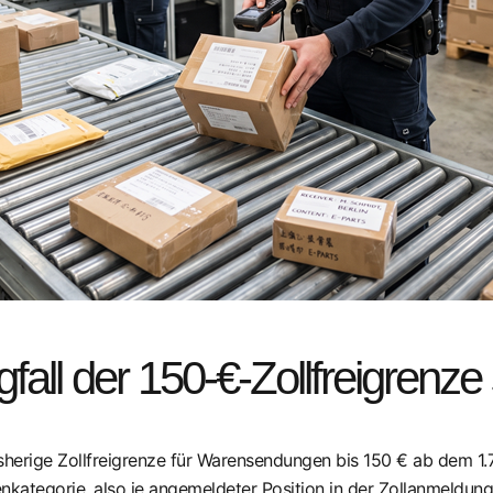
all der 150-€-Zollfreigrenze 
isherige Zollfreigrenze für Warensendungen bis 150 € ab dem 1.7.
nkategorie, also je angemeldeter Position in der Zollanmeldung