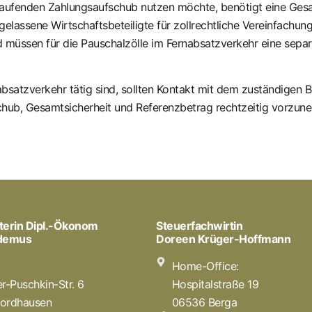
aufenden Zahlungsaufschub nutzen möchte, benötigt eine Gesa
lassene Wirtschaftsbeteiligte für zollrechtliche Vereinfachu
d müssen für die Pauschalzölle im Fernabsatzverkehr eine separ
bsatzverkehr tätig sind, sollten Kontakt mit dem zuständigen
ub, Gesamtsicherheit und Referenzbetrag rechtzeitig vorzun
terin Dipl.-Ökonom
Steuerfachwirtin
odemus
Doreen Krüger-Hoffmann
t
Home-Office:
r-Puschkin-Str. 6
Hospitalstraße 19
ordhausen
06536 Berga