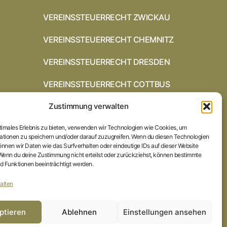
VEREINSSTEUERRECHT ZWICKAU
VEREINSSTEUERRECHT CHEMNITZ
VEREINSSTEUERRECHT DRESDEN
VEREINSSTEUERRECHT COTTBUS
Zustimmung verwalten
VEREINSSTEUERRECHT IN
BRAUNSCHWEIG
ptimales Erlebnis zu bieten, verwenden wir Technologien wie Cookies, um
VEREINSSTEUERRECHT HILDESHEIM
ationen zu speichern und/oder darauf zuzugreifen. Wenn du diesen Technologien
nnen wir Daten wie das Surfverhalten oder eindeutige IDs auf dieser Website
 Wenn du deine Zustimmung nicht erteilst oder zurückziehst, können bestimmte
STARTSEITE
 Funktionen beeinträchtigt werden.
IMPRESSUM
alten
DATENSCHUTZERKLÄRUNG
ptieren
Ablehnen
Einstellungen ansehen
COOKIE-RICHTLINIE (EU)