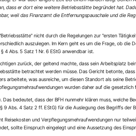
n, dass er dort eine weitere Betriebsstätte begründet hat. Da
bar, weil das Finanzamt die Entfernungspauschale und die Reg
Betriebsstätte" nicht durch die Regelungen zur "ersten Tätigkeits
erschiedlich auszulegen. Im Kern geht es um die Frage, ob die De
 § 4 Abs. 5 Satz 1 Nr. 6 EStG anwendbar ist.
ichtigen zurück, der geltend machte, dass sein Arbeitsplatz b
ebsstätte betrachtet werden müsse. Das Gericht betonte, dass d
s arbeitete, was ausreiche, um diesen Standort als seine Betri
pflegungsmehraufwendungen wurden daher auf die gesetzlich f
). Das bedeutet, dass der BFH nunmehr klären muss, welche Bede
Abs. 4 Satz 2 ff. EStG) für die Auslegung des Begriffs der Betr
amt Reisekosten und Verpflegungsmehraufwendungen nur teilwei
det, sollte Einspruch eingelegt und eine Aussetzung des Einsp