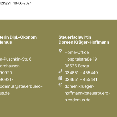
 1219/21 | 18-06-2024
terin Dipl.-Ökonom
Steuerfachwirtin
odemus
Doreen Krüger-Hoffmann
t
Home-Office:
r-Puschkin-Str. 6
Hospitalstraße 19
ordhausen
06536 Berga
 90920
034651 – 455440
 909217
034651 – 455441
icodemus@steuerbuero-
doreen.krueger-
us.de
hoffmann@steuerbuero-
nicodemus.de