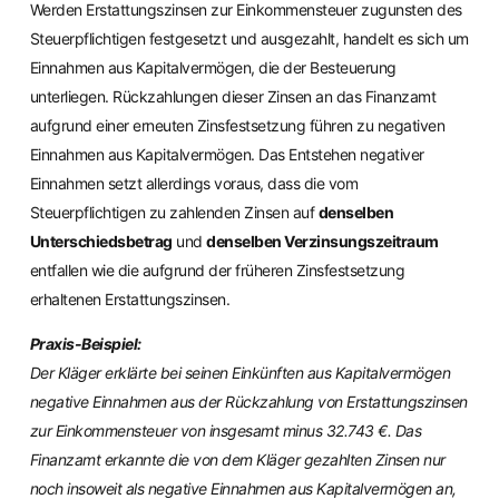
Werden Erstattungszinsen zur Einkommensteuer zugunsten des
Steuerpflichtigen festgesetzt und ausgezahlt, handelt es sich um
Einnahmen aus Kapitalvermögen, die der Besteuerung
unterliegen. Rückzahlungen dieser Zinsen an das Finanzamt
aufgrund einer erneuten Zinsfestsetzung führen zu negativen
Einnahmen aus Kapitalvermögen. Das Entstehen negativer
Einnahmen setzt allerdings voraus, dass die vom
Steuerpflichtigen zu zahlenden Zinsen auf
denselben
Unterschiedsbetrag
und
denselben Verzinsungszeitraum
entfallen wie die aufgrund der früheren Zinsfestsetzung
erhaltenen Erstattungszinsen.
Praxis-Beispiel:
Der Kläger erklärte bei seinen Einkünften aus Kapitalvermögen
negative Einnahmen aus der Rückzahlung von Erstattungszinsen
zur Einkommensteuer von insgesamt minus 32.743 €. Das
Finanzamt erkannte die von dem Kläger gezahlten Zinsen nur
noch insoweit als negative Einnahmen aus Kapitalvermögen an,