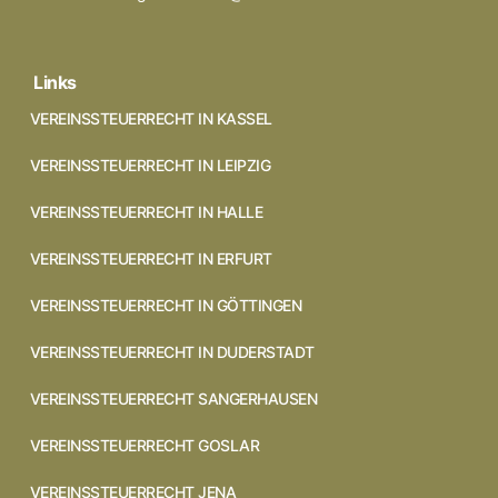
Links
VEREINSSTEUERRECHT IN KASSEL
VEREINSSTEUERRECHT IN LEIPZIG
VEREINSSTEUERRECHT IN HALLE
VEREINSSTEUERRECHT IN ERFURT
VEREINSSTEUERRECHT IN GÖTTINGEN
VEREINSSTEUERRECHT IN DUDERSTADT
VEREINSSTEUERRECHT SANGERHAUSEN
VEREINSSTEUERRECHT GOSLAR
VEREINSSTEUERRECHT JENA