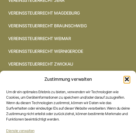
VEREINSSTEUERRECHT JENA
VEREINSSTEUERRECHT MAGDEBURG
VEREINSSTEUERRECHT BRAUNSCHWEIG
VEREINSSTEUERRECHT WEIMAR
VEREINSSTEUERRECHT WERNIGERODE
VEREINSSTEUERRECHT ZWICKAU
VEREINSSTEUERRECHT CHEMNITZ
Zustimmung verwalten
VEREINSSTEUERRECHT DRESDEN
Um dir ein optimales Erlebnis zu bieten, verwenden wir Technologien wie
Cookies, um Geräteinformationen zu speichern und/oder darauf zuzugreifen.
VEREINSSTEUERRECHT COTTBUS
Wenn du diesen Technologien zustimmst, können wir Daten wie das
Surfverhalten oder eindeutige IDs auf dieser Website verarbeiten. Wenn du deine
Zustimmung nicht erteilst oder zurückziehst, können bestimmte Merkmale und
VEREINSSTEUERRECHT IN BRAUNSCHWEIG
Funktionen beeinträchtigt werden.
VEREINSSTEUERRECHT HILDESHEIM
Dienste verwalten