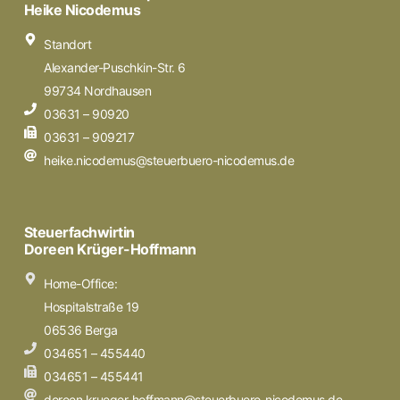
Heike Nicodemus
Standort
Alexander-Puschkin-Str. 6
99734 Nordhausen
03631 – 90920
03631 – 909217
heike.nicodemus@steuerbuero-nicodemus.de
Steuerfachwirtin
Doreen Krüger-Hoffmann
Home-Office:
Hospitalstraße 19
06536 Berga
034651 – 455440
034651 – 455441
doreen.krueger-hoffmann@steuerbuero-nicodemus.de