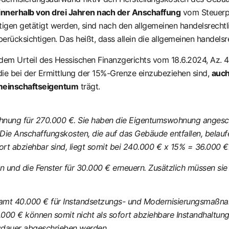
innerhalb von drei Jahren nach der Anschaffung
vom Steuerpf
gen getätigt werden, sind nach den allgemeinen handelsrechtl
erücksichtigen. Das heißt, dass allein die allgemeinen handels
em Urteil des Hessischen Finanzgerichts vom 18.6.2024, Az. 4 
e bei der Ermittlung der 15%-Grenze einzubeziehen sind,
auc
inschaftseigentum
trägt.
nung für 270.000 €. Sie haben die Eigentumswohnung angeschaf
 Die Anschaffungskosten, die auf das Gebäude entfallen, belauf
rt abziehbar sind, liegt somit bei 240.000 € x 15% = 36.000 €
n und die Fenster für 30.000 € erneuern. Zusätzlich müssen sie
esamt 40.000 € für Instandsetzungs- und Modernisierungsmaßna
00 € können somit nicht als sofort abziehbare Instandhaltun
sdauer abgeschrieben werden.