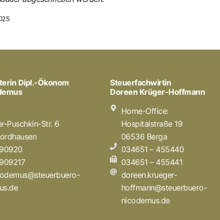
2025
terin Dipl.-Ökonom
Steuerfachwirtin
odemus
Doreen Krüger-Hoffmann
t
Home-Office:
r-Puschkin-Str. 6
Hospitalstraße 19
ordhausen
06536 Berga
 90920
034651 – 455440
 909217
034651 – 455441
icodemus@steuerbuero-
doreen.krueger-
us.de
hoffmann@steuerbuero-
nicodemus.de